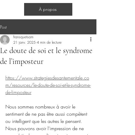
Cercles d'hommes
À propos
Post
fransquetsam
21 janv. 2025
4 min de lecture
Le doute de soi et le syndrome
de l’imposteur
https://www.strategiesdesantementale.co
m/resources/le-doute-de-soi-et-le-syndrome-
de-limposteur
Nous sommes nombreux à avoir le 
sentiment de ne pas être aussi compétent 
ou intelligent que les autres le pensent. 
Nous pouvons avoir l’impression de ne 