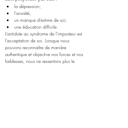
la dépression;
l’anxiété;
un manque d’estime de soi;
une éducation difficile.
L’antidote au syndrome de l’imposteur est 
l’acceptation de soi. Lorsque nous 
pouvons reconnaître de manière 
authentique et objective nos forces et nos 
faiblesses, nous ne ressentons plus le 
besoin de paraître parfaits.
L’antidote au syndrome de 
l’imposteur est l’acceptation de soi
Lorsque nous pouvons reconnaître de 
manière authentique et objective nos 
forces et nos faiblesses, nous ne 
ressentons plus le besoin de paraître 
parfaits.