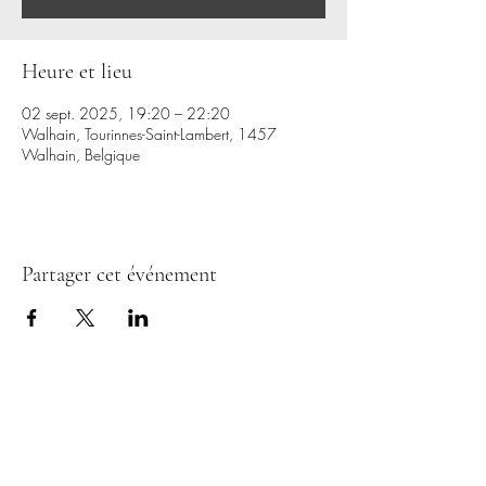
Heure et lieu
02 sept. 2025, 19:20 – 22:20
Walhain, Tourinnes-Saint-Lambert, 1457
Walhain, Belgique
Partager cet événement
CERCLES D'HOMMES
0477 69 45 51