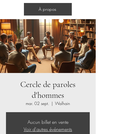
Cercles d'hommes
À propos
Cercle de paroles
d'hommes
mar. 02 sept.
  |  
Walhain
Aucun billet en vente
Voir d'autres événements