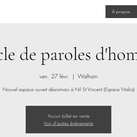
Accueil
Blog
Groupes
À propos
cle de paroles d'ho
ven. 27 févr.
  |  
Walhain
Nouvel espace ouvert désormais à Nil St Vincent (Espace Vitalia)
Aucun billet en vente
Voir d'autres événements