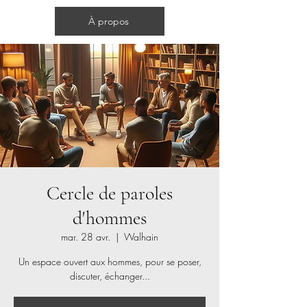
Cercles d'hommes
À propos
Cercle de paroles
d'hommes
mar. 28 avr.
  |  
Walhain
Un espace ouvert aux hommes, pour se poser,
discuter, échanger...